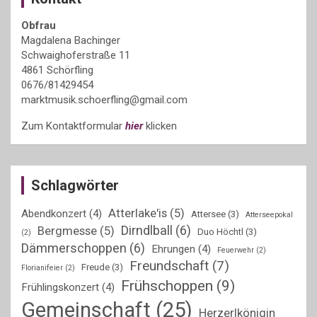
Obfrau
Magdalena Bachinger
Schwaighoferstraße 11
4861 Schörfling
0676/81429454
marktmusik.schoerfling@gmail.com
Zum Kontaktformular
hier
klicken
Schlagwörter
Atterlake'is
(5)
Abendkonzert
(4)
Attersee
(3)
Atterseepokal
Dirndlball
(6)
Bergmesse
(5)
Duo Höchtl
(3)
(2)
Dämmerschoppen
(6)
Ehrungen
(4)
Feuerwehr
(2)
Freundschaft
(7)
Freude
(3)
Florianifeier
(2)
Frühschoppen
(9)
Frühlingskonzert
(4)
Gemeinschaft
(25)
Herzerlkönigin