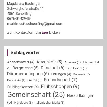
Magdalena Bachinger
Schwaighoferstraße 11
4861 Schörfling
0676/81429454
marktmusik.schoerfling@gmail.com
Zum Kontaktformular
hier
klicken
Schlagwörter
Atterlake'is
(5)
Abendkonzert
(4)
Attersee
(3)
Atterseepokal
Dirndlball
(6)
Bergmesse
(5)
Duo Höchtl
(3)
(2)
Dämmerschoppen
(6)
Ehrungen
(4)
Feuerwehr
(2)
Freundschaft
(7)
Freude
(3)
Florianifeier
(2)
Frühschoppen
(9)
Frühlingskonzert
(4)
Gemeinschaft
(25)
Herzerlkönigin
(5)
Häfelberg
(3)
Italienischer Markt
(3)