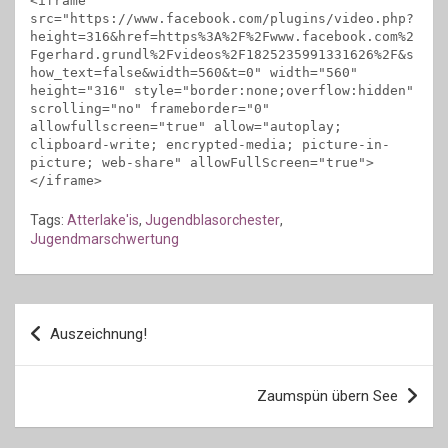
<iframe 
src="https://www.facebook.com/plugins/video.php?
height=316&href=https%3A%2F%2Fwww.facebook.com%2
Fgerhard.grundl%2Fvideos%2F1825235991331626%2F&s
how_text=false&width=560&t=0" width="560" 
height="316" style="border:none;overflow:hidden" 
scrolling="no" frameborder="0" 
allowfullscreen="true" allow="autoplay; 
clipboard-write; encrypted-media; picture-in-
picture; web-share" allowFullScreen="true">
</iframe>
Tags:
Atterlake'is
,
Jugendblasorchester
,
Jugendmarschwertung
Beitragsnavigation
Auszeichnung!
Zaumspün übern See