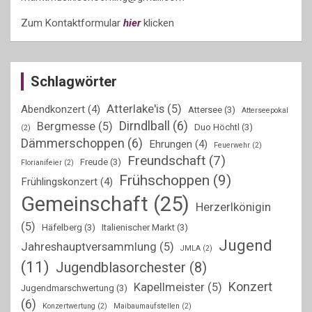
Zum Kontaktformular
hier
klicken
Schlagwörter
Atterlake'is
(5)
Abendkonzert
(4)
Attersee
(3)
Atterseepokal
Dirndlball
(6)
Bergmesse
(5)
Duo Höchtl
(3)
(2)
Dämmerschoppen
(6)
Ehrungen
(4)
Feuerwehr
(2)
Freundschaft
(7)
Freude
(3)
Florianifeier
(2)
Frühschoppen
(9)
Frühlingskonzert
(4)
Gemeinschaft
(25)
Herzerlkönigin
(5)
Häfelberg
(3)
Italienischer Markt
(3)
Jugend
Jahreshauptversammlung
(5)
JMLA
(2)
(11)
Jugendblasorchester
(8)
Konzert
Kapellmeister
(5)
Jugendmarschwertung
(3)
(6)
Konzertwertung
(2)
Maibaumaufstellen
(2)