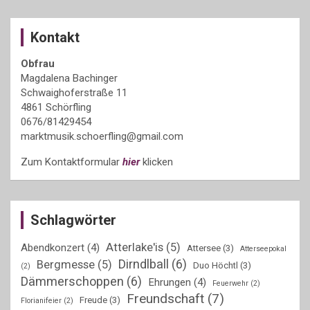
Kontakt
Obfrau
Magdalena Bachinger
Schwaighoferstraße 11
4861 Schörfling
0676/81429454
marktmusik.schoerfling@gmail.com
Zum Kontaktformular
hier
klicken
Schlagwörter
Atterlake'is
(5)
Abendkonzert
(4)
Attersee
(3)
Atterseepokal
Dirndlball
(6)
Bergmesse
(5)
Duo Höchtl
(3)
(2)
Dämmerschoppen
(6)
Ehrungen
(4)
Feuerwehr
(2)
Freundschaft
(7)
Freude
(3)
Florianifeier
(2)