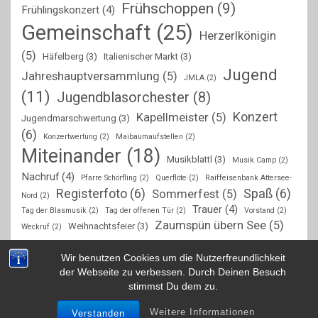
Frühschoppen
(9)
Frühlingskonzert
(4)
Gemeinschaft
(25)
Herzerlkönigin
(5)
Häfelberg
(3)
Italienischer Markt
(3)
Jugend
Jahreshauptversammlung
(5)
JMLA
(2)
(11)
Jugendblasorchester
(8)
Konzert
Kapellmeister
(5)
Jugendmarschwertung
(3)
(6)
Konzertwertung
(2)
Maibaumaufstellen
(2)
Miteinander
(18)
Musikblattl
(3)
Musik Camp
(2)
Nachruf
(4)
Pfarre Schörfling
(2)
Querflöte
(2)
Raiffeisenbank Attersee-
Registerfoto
(6)
Spaß
(6)
Sommerfest
(5)
Nord
(2)
Trauer
(4)
Tag der Blasmusik
(2)
Tag der offenen Tür
(2)
Vorstand
(2)
Zaumspün übern See
(5)
Weihnachtsfeier
(3)
Weckruf
(2)
Wir benutzen Cookies um die Nutzerfreundlichkeit
der Webseite zu verbessen. Durch Deinen Besuch
stimmst Du dem zu.
Copyright © 2026
Marktmusik Schörfling am Attersee
Theme by:
Theme Horse
Proudly Powered by:
WordPress
Weitere Informationen
Verstanden