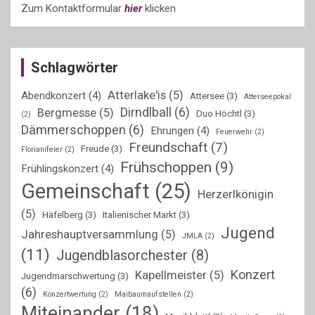
Zum Kontaktformular
hier
klicken
Schlagwörter
Atterlake'is
(5)
Abendkonzert
(4)
Attersee
(3)
Atterseepokal
Dirndlball
(6)
Bergmesse
(5)
Duo Höchtl
(3)
(2)
Dämmerschoppen
(6)
Ehrungen
(4)
Feuerwehr
(2)
Freundschaft
(7)
Freude
(3)
Florianifeier
(2)
Frühschoppen
(9)
Frühlingskonzert
(4)
Gemeinschaft
(25)
Herzerlkönigin
(5)
Häfelberg
(3)
Italienischer Markt
(3)
Jugend
Jahreshauptversammlung
(5)
JMLA
(2)
(11)
Jugendblasorchester
(8)
Konzert
Kapellmeister
(5)
Jugendmarschwertung
(3)
(6)
Konzertwertung
(2)
Maibaumaufstellen
(2)
Miteinander
(18)