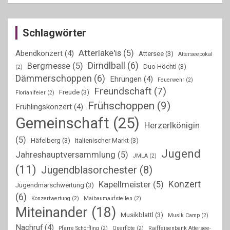
Schlagwörter
Atterlake'is
(5)
Abendkonzert
(4)
Attersee
(3)
Atterseepokal
Dirndlball
(6)
Bergmesse
(5)
Duo Höchtl
(3)
(2)
Dämmerschoppen
(6)
Ehrungen
(4)
Feuerwehr
(2)
Freundschaft
(7)
Freude
(3)
Florianifeier
(2)
Frühschoppen
(9)
Frühlingskonzert
(4)
Gemeinschaft
(25)
Herzerlkönigin
(5)
Häfelberg
(3)
Italienischer Markt
(3)
Jugend
Jahreshauptversammlung
(5)
JMLA
(2)
(11)
Jugendblasorchester
(8)
Konzert
Kapellmeister
(5)
Jugendmarschwertung
(3)
(6)
Konzertwertung
(2)
Maibaumaufstellen
(2)
Miteinander
(18)
Musikblattl
(3)
Musik Camp
(2)
Nachruf
(4)
Pfarre Schörfling
(2)
Querflöte
(2)
Raiffeisenbank Attersee-