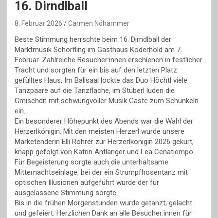
16. Dirndlball
8. Februar 2026
Carmen Nöhammer
Beste Stimmung herrschte beim 16. Dirndlball der
Marktmusik Schörfling im Gasthaus Koderhold am 7.
Februar. Zahlreiche Besucher:innen erschienen in festlicher
Tracht und sorgten für ein bis auf den letzten Platz
gefülltes Haus. Im Ballsaal lockte das Duo Höchtl viele
Tanzpaare auf die Tanzfläche, im Stüberl luden die
Gmischdn mit schwungvoller Musik Gäste zum Schunkeln
ein.
Ein besonderer Höhepunkt des Abends war die Wahl der
Herzerlkönigin. Mit den meisten Herzerl wurde unsere
Marketenderin Elli Röhrer zur Herzerlkönigin 2026 gekürt,
knapp gefolgt von Katrin Antlanger und Lea Cenatiempo.
Für Begeisterung sorgte auch die unterhaltsame
Mitternachtseinlage, bei der ein Strumpfhosentanz mit
optischen Illusionen aufgeführt wurde der für
ausgelassene Stimmung sorgte.
Bis in die frühen Morgenstunden wurde getanzt, gelacht
und gefeiert. Herzlichen Dank an alle Besucher:innen für