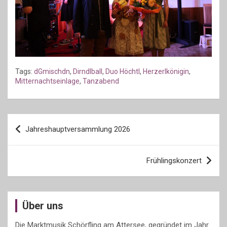
Tags:
dGmischdn
,
Dirndlball
,
Duo Höchtl
,
Herzerlkönigin
,
Mitternachtseinlage
,
Tanzabend
Beitragsnavigation
Jahreshauptversammlung 2026
Frühlingskonzert
Über uns
Die Marktmusik Schörfling am Attersee, gegründet im Jahr