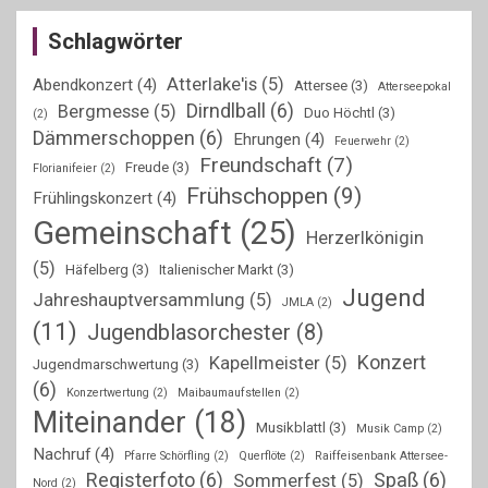
Schlagwörter
Atterlake'is
(5)
Abendkonzert
(4)
Attersee
(3)
Atterseepokal
Dirndlball
(6)
Bergmesse
(5)
Duo Höchtl
(3)
(2)
Dämmerschoppen
(6)
Ehrungen
(4)
Feuerwehr
(2)
Freundschaft
(7)
Freude
(3)
Florianifeier
(2)
Frühschoppen
(9)
Frühlingskonzert
(4)
Gemeinschaft
(25)
Herzerlkönigin
(5)
Häfelberg
(3)
Italienischer Markt
(3)
Jugend
Jahreshauptversammlung
(5)
JMLA
(2)
(11)
Jugendblasorchester
(8)
Konzert
Kapellmeister
(5)
Jugendmarschwertung
(3)
(6)
Konzertwertung
(2)
Maibaumaufstellen
(2)
Miteinander
(18)
Musikblattl
(3)
Musik Camp
(2)
Nachruf
(4)
Pfarre Schörfling
(2)
Querflöte
(2)
Raiffeisenbank Attersee-
Registerfoto
(6)
Spaß
(6)
Sommerfest
(5)
Nord
(2)